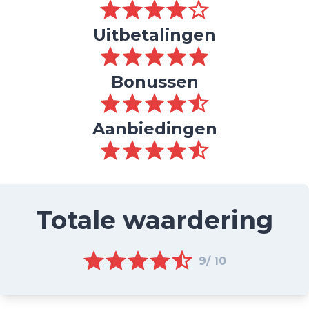
Uitbetalingen
Bonussen
Aanbiedingen
Totale waardering
9/ 10