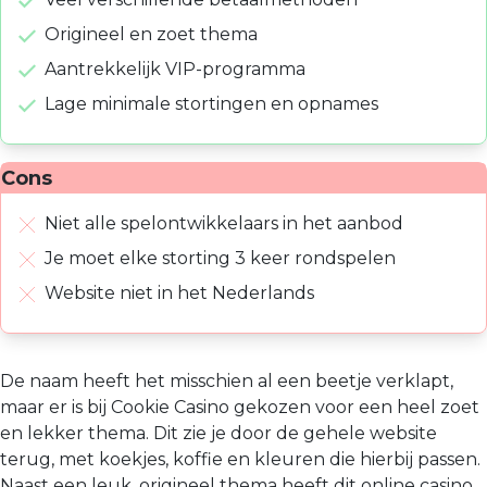
Origineel en zoet thema
Aantrekkelijk VIP-programma
Lage minimale stortingen en opnames
Cons
Niet alle spelontwikkelaars in het aanbod
Je moet elke storting 3 keer rondspelen
Website niet in het Nederlands
De naam heeft het misschien al een beetje verklapt,
maar er is bij Cookie Casino gekozen voor een heel zoet
en lekker thema. Dit zie je door de gehele website
terug, met koekjes, koffie en kleuren die hierbij passen.
Naast een leuk, origineel thema heeft dit online casino