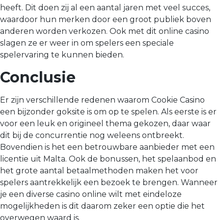
heeft. Dit doen zij al een aantal jaren met veel succes,
waardoor hun merken door een groot publiek boven
anderen worden verkozen. Ook met dit online casino
slagen ze er weer in om spelers een speciale
spelervaring te kunnen bieden.
Conclusie
Er zijn verschillende redenen waarom Cookie Casino
een bijzonder goksite is om op te spelen. Als eerste is er
voor een leuk en origineel thema gekozen, daar waar
dit bij de concurrentie nog weleens ontbreekt.
Bovendien is het een betrouwbare aanbieder met een
licentie uit Malta. Ook de bonussen, het spelaanbod en
het grote aantal betaalmethoden maken het voor
spelers aantrekkelijk een bezoek te brengen. Wanneer
je een diverse casino online wilt met eindeloze
mogelijkheden is dit daarom zeker een optie die het
overwegen waard is.