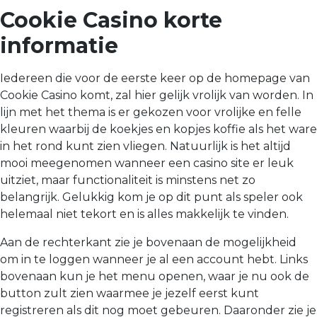
Cookie Casino korte
informatie
Iedereen die voor de eerste keer op de homepage van
Cookie Casino komt, zal hier gelijk vrolijk van worden. In
lijn met het thema is er gekozen voor vrolijke en felle
kleuren waarbij de koekjes en kopjes koffie als het ware
in het rond kunt zien vliegen. Natuurlijk is het altijd
mooi meegenomen wanneer een casino site er leuk
uitziet, maar functionaliteit is minstens net zo
belangrijk. Gelukkig kom je op dit punt als speler ook
helemaal niet tekort en is alles makkelijk te vinden.
Aan de rechterkant zie je bovenaan de mogelijkheid
om in te loggen wanneer je al een account hebt. Links
bovenaan kun je het menu openen, waar je nu ook de
button zult zien waarmee je jezelf eerst kunt
registreren als dit nog moet gebeuren. Daaronder zie je