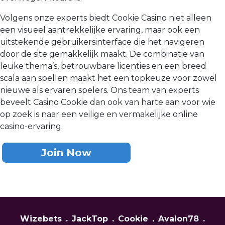
Volgens onze experts biedt Cookie Casino niet alleen
een visueel aantrekkelijke ervaring, maar ook een
uitstekende gebruikersinterface die het navigeren
door de site gemakkelijk maakt. De combinatie van
leuke thema’s, betrouwbare licenties en een breed
scala aan spellen maakt het een topkeuze voor zowel
nieuwe als ervaren spelers. Ons team van experts
beveelt Casino Cookie dan ook van harte aan voor wie
op zoek is naar een veilige en vermakelijke online
casino-ervaring.
Join Now
Wizebets
JackTop
Cookie
Avalon78