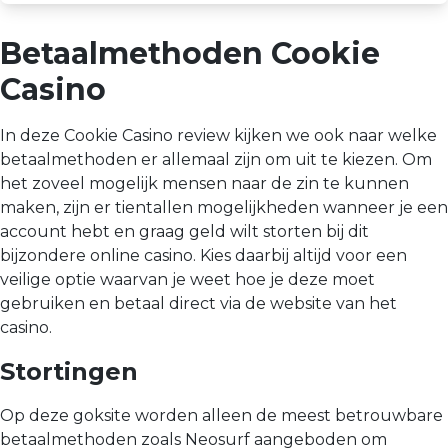
Betaalmethoden Cookie
Casino
In deze Cookie Casino review kijken we ook naar welke
betaalmethoden er allemaal zijn om uit te kiezen. Om
het zoveel mogelijk mensen naar de zin te kunnen
maken, zijn er tientallen mogelijkheden wanneer je een
account hebt en graag geld wilt storten bij dit
bijzondere online casino. Kies daarbij altijd voor een
veilige optie waarvan je weet hoe je deze moet
gebruiken en betaal direct via de website van het
casino.
Stortingen
Op deze goksite worden alleen de meest betrouwbare
betaalmethoden zoals Neosurf aangeboden om