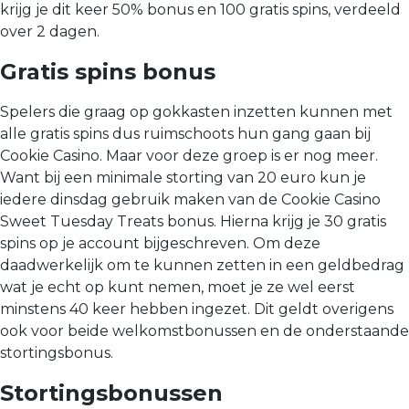
krijg je dit keer 50% bonus en 100 gratis spins, verdeeld
over 2 dagen.
Gratis spins bonus
Spelers die graag op gokkasten inzetten kunnen met
alle gratis spins dus ruimschoots hun gang gaan bij
Cookie Casino. Maar voor deze groep is er nog meer.
Want bij een minimale storting van 20 euro kun je
iedere dinsdag gebruik maken van de Cookie Casino
Sweet Tuesday Treats bonus. Hierna krijg je 30 gratis
spins op je account bijgeschreven. Om deze
daadwerkelijk om te kunnen zetten in een geldbedrag
wat je echt op kunt nemen, moet je ze wel eerst
minstens 40 keer hebben ingezet. Dit geldt overigens
ook voor beide welkomstbonussen en de onderstaande
stortingsbonus.
Stortingsbonussen