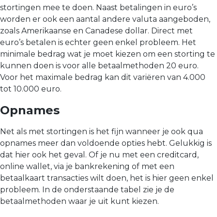
stortingen mee te doen. Naast betalingen in euro’s
worden er ook een aantal andere valuta aangeboden,
zoals Amerikaanse en Canadese dollar. Direct met
euro’s betalen is echter geen enkel probleem. Het
minimale bedrag wat je moet kiezen om een storting te
kunnen doen is voor alle betaalmethoden 20 euro.
Voor het maximale bedrag kan dit variëren van 4.000
tot 10.000 euro.
Opnames
Net als met stortingen is het fijn wanneer je ook qua
opnames meer dan voldoende opties hebt. Gelukkig is
dat hier ook het geval. Of je nu met een creditcard,
online wallet, via je bankrekening of met een
betaalkaart transacties wilt doen, het is hier geen enkel
probleem. In de onderstaande tabel zie je de
betaalmethoden waar je uit kunt kiezen.