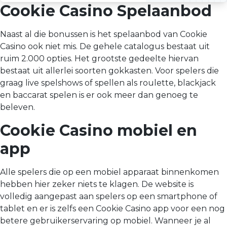
Cookie Casino Spelaanbod
Naast al die bonussen is het spelaanbod van Cookie
Casino ook niet mis. De gehele catalogus bestaat uit
ruim 2.000 opties. Het grootste gedeelte hiervan
bestaat uit allerlei soorten gokkasten. Voor spelers die
graag live spelshows of spellen als roulette, blackjack
en baccarat spelen is er ook meer dan genoeg te
beleven.
Cookie Casino mobiel en
app
Alle spelers die op een mobiel apparaat binnenkomen
hebben hier zeker niets te klagen. De website is
volledig aangepast aan spelers op een smartphone of
tablet en er is zelfs een Cookie Casino app voor een nog
betere gebruikerservaring op mobiel. Wanneer je al